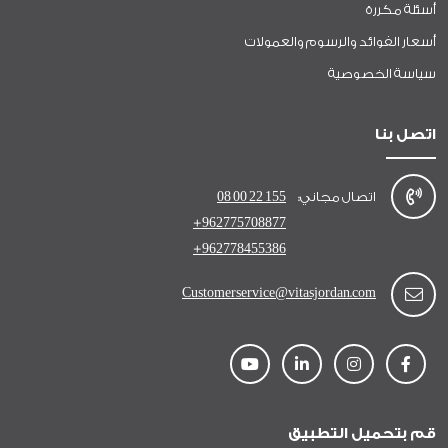
أسئلة مكررة
أسعار الفوائد والرسوم والعمولات
سياسة الخصوصية
اتصل بنا
اتصال مجاني:
08 00 22 155
+962775708877
+962778455386
Customerservice@vitasjordan.com
قم بتحميل التطبيق