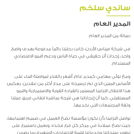
ساندي سلخم
المدير العام
رسالة من المدير العام
في شركة فيتاس الأردن، كانت رحلتنا دائماً مدفوعة بهدف واضح
واحد: إحداث أثر حقيقي في حياة الناس ودعم النمو الاقتصادي
المستدام.
ومع تولّي مهامي كمدير عام، أشعر بالفخر لمواصلة البناء على
الأساس المتين الذي تم ترسيخه على مدار أكثر من عقدين. يعكس
هذا الانتقال التزامنا المستمر بالقيادة القوية والاستمرارية والنمو
المستقبلي. كما أن إنجازاتنا هي نتيجة مباشرة لتفاني فريق عملنا
وثقة المجتمعات التي نخدمها.
نواصل التزامنا بأن نكون مؤسسة تضع العميل في صميم اهتمامها،
حيث نضع عملاءنا في مركز كل قرار نتخذه. ونعمل باستمرار على
تطوير منتجاتنا وخدماتنا لتلبية الاحتياجات المتغيرة، بما يضمن