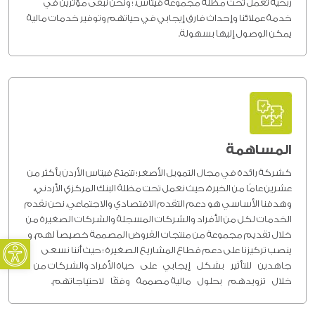
ربحية تعمل تحت مظلة مجموعة فيتاس. ؛ ونحن نبقى مؤثرين في
خدمة عملائنا وإحداث فارق إيجابي في حياتهم وتوفير خدمات مالية
يمكن الوصول إليها بسهولة.
المساهمة
كشركة رائدة في مجال التمويل الأصغر؛ تتمتع فيتاس الأردن بأكثر من
عشرين عامًا من الخبرة، حيث نعمل تحت مظلة البنك المركزي الأردني،
وهدفنا الأساسي هو
دعم التقدم الاقتصادي والاجتماعي
. نحن نقدم
الخدمات لكل من الأفراد والشركات المسجلة والشركات الصغيرة من
oolbar
خلال تقديم مجموعة من منتجات القروض المصممة خصيصاً لهم. و
ينصب تركيزنا على دعم قطاع المشاريع الصغيرة ؛ حيث أننا
نسعى
جاهدين
للتأثير بشكل
إيجابي
على
حياة الأفراد والشركات من
خلال
تزويدهم بحلول
مالية مصممة
وفقًا لاحتياجاتهم.