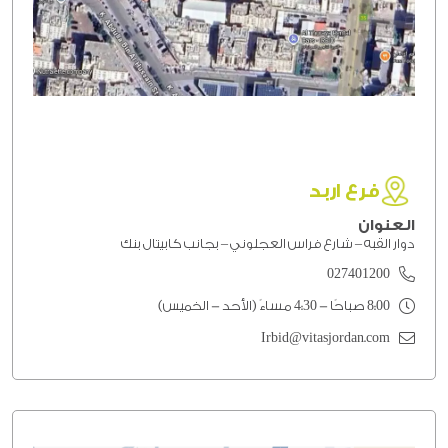
فرع اربد
العنوان
دوار القبه – شارع فراس العجلوني – بجانب كابيتال بنك
027401200
8:00 صباحًا - 4:30 مساءً (الأحد - الخميس)
Irbid@vitasjordan.com