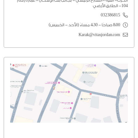
الكرك- الثنية -الشارع الرئيسي - بجانب بنك الإسكان - عماره رقم
104- الطابق الأرضي
032386815
8:00 صباحًا - 4:30 مساءً (الأحد - الخميس)
Karak@vitasjordan.com