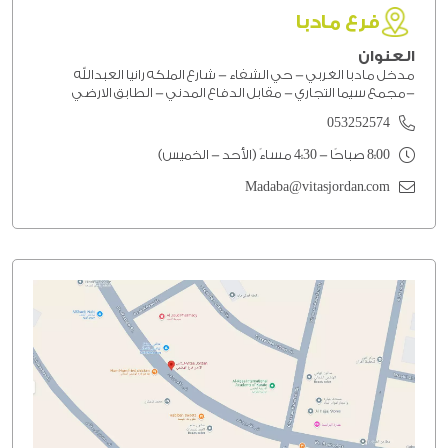
فرع مادبا
العنوان
مدخل مادبا الغربي - حي الشفاء - شارع الملكه رانيا العبدالله
-مجمع سيما التجاري - مقابل الدفاع المدني - الطابق الارضي
053252574
8:00 صباحًا - 4:30 مساءً (الأحد - الخميس)
Madaba@vitasjordan.com