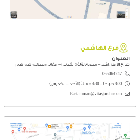
فرع الهاشمي
العنوان
شارع الامير راشد - مجمع لؤلؤة القدس - مقابل مطعم هم هم
065064747
8:00 صباحًا - 4:30 مساءً (الأحد - الخميس)
Eastamman@vitasjordan.com