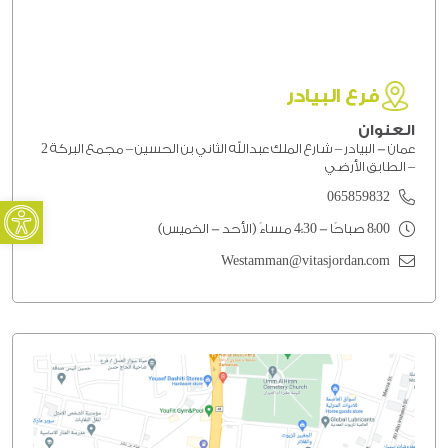
فرع البيادر
العنوان
عمان - البيادر – شارع الملك عبدالله الثاني بن الحسين – مجمع البركة 2
– الطابق الأرضي
oolbar
065859832
8:00 صباحًا - 4:30 مساءً (الأحد - الخميس)
Westamman@vitasjordan.com