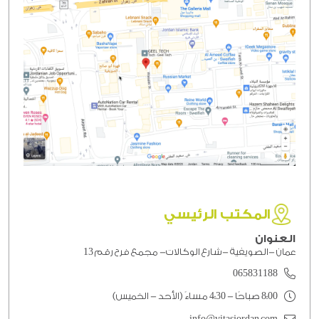
المكتب الرئيسي
العنوان
عمان -الصويفية -شارع الوكالات- مجمع فرح رقم 13
065831188
8:00 صباحًا - 4:30 مساءً (الأحد - الخميس)
info@vitasjordan.com