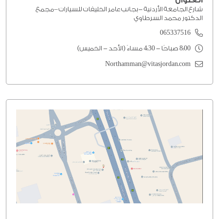
العنوان
شارع الجامعة الأردنية -بجانب عامر الخليفات للسيارات –مجمع
الدكتور محمد السرطاوي
065337516
8:00 صباحًا - 4:30 مساءً (الأحد - الخميس)
Northamman@vitasjordan.com