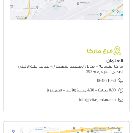
فرع ماركا
العنوان
ماركا الشمالية – مقابل المسجد العسكري – بجانب البنك الاهلي
الاردني – بنايه رقم 393
064871050
8:00 صباحًا - 4:30 مساءً (الأحد - الخميس)
info@vitasjordan.com