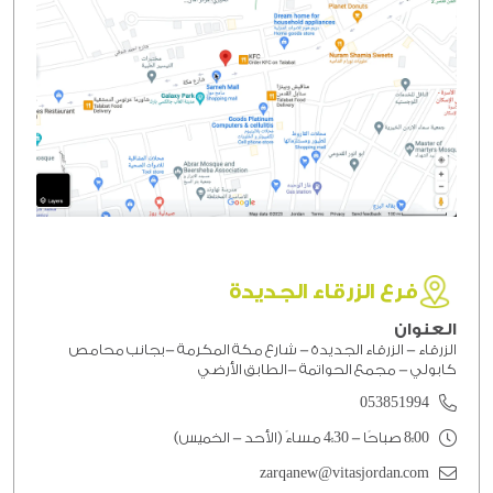
فرع الزرقاء الجديدة
العنوان
الزرقاء - الزرقاء الجديدة - شارع مكة المكرمة -بجانب محامص
كابولي - مجمع الحواتمة -الطابق الأرضي
053851994
8:00 صباحًا - 4:30 مساءً (الأحد - الخميس)
zarqanew@vitasjordan.com