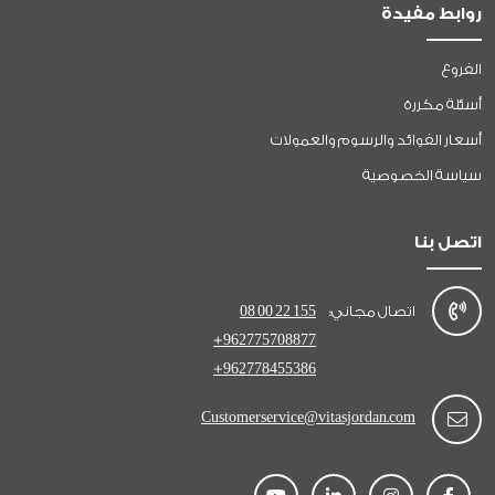
روابط مفيدة
الفروع
أسئلة مكررة
أسعار الفوائد والرسوم والعمولات
سياسة الخصوصية
اتصل بنا
اتصال مجاني:
08 00 22 155
+962775708877
+962778455386
Customerservice@vitasjordan.com