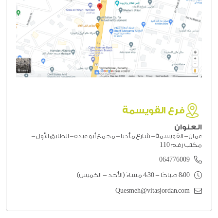
فرع القويسمة
العنوان
عمان – القويسمة – شارع مأدبا – مجمع أبو عبده – الطابق الأول –
مكتب رقم 110
064776009
8:00 صباحًا - 4:30 مساءً (الأحد - الخميس)
Quesmeh@vitasjordan.com