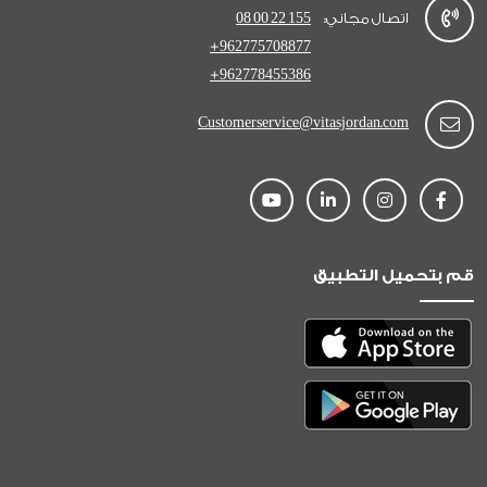
اتصال مجاني:
08 00 22 155
+962775708877
+962778455386
Customerservice@vitasjordan.com
قم بتحميل التطبيق