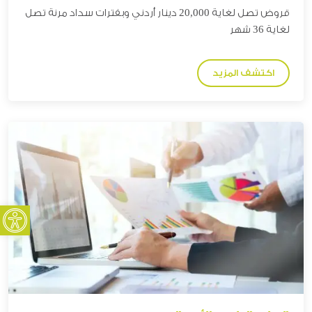
قروض تصل لغاية 2
0,000 دينار
أردني وبفترات سداد مرنة تصل
لغاية 36 شهر
اكتشف المزيد
oolbar