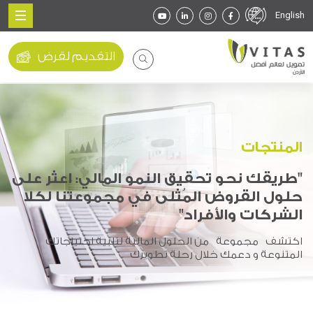
English
التقديم لقرض
المنتجات
"طريقك نحو تحقيق النمو المالي: اعثر على
حلول القروض المُثلى في مجموعتنا لكلا
الشركات والأفراد"
اكتشف مجموعة
من الحلول المالية لتلبية احتياجاتك
المتنوعة
و دعمك
خلال رحلة
تطويرك