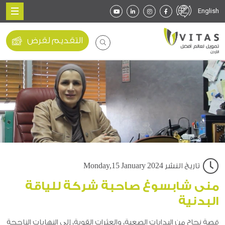
English
التقديم لقرض
تاريخ النشر Monday,15 January 2024
منى شابسوغ صاحبة شركة للياقة
البدنية
ﻗﺼﺔ ﻧﺠﺎح‬ ‫ﻣﻦ اﻟﺒﺪاﻳﺎت اﻟﺼﻌﺒﺔ، واﻟﻌﺜﺮات اﻟﻘﻮﻳﺔ،‬ ‫إﻟﻰ اﻟﻨﻬﺎﻳﺎت اﻟﻨﺎﺟﺤﺔ