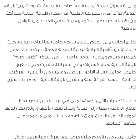
منى شابسوغ، سيدة أردنية شابة، صاحبة شركة "ستة وعشرين" للياقة
البدنية، بدأت منى مسيرتها المهنية في مجال اللياقة البدنية منذ أكثر
من 20 سنة، حيث عملت كمدربة رياضة في العديد من النوادي
الرياضية.
لطالما كانت منى تحلم بإنشاء شركة خاصة بها للياقة البدنية، حيث
كانت تؤمن بأهمية اللياقة البدنية للصحة العامة. حيث كانت تعمل
كمديرة قسم ومدربة لياقة رياضيه في شركة "اكتف جيم"
للياقة البدنية لمدة 9 سنوات وفي عام 2018، قررت منى تحقيق
حلمها، وقامت بشراء النادي الرياضي وقامت في تأسيس شركتها
الخاصة باسم شركة ستة وعشرين للياقة البدنية وعمرها ٤ سنين
للان .
كانت التحديات التي واجهتها منى في البداية كبيرة، حيث كانت
النادي الرياضي يحتاج إلى صيانة وشراء بعض الأجهزة، ولم يكن لديها
الموارد الكافية للنجاح. ومع ذلك، فقد كانت منى مصممة على
تحقيق أهدافها،
قامت منى في تقديم طلب قرض لدى شركة فيتاس من خلال