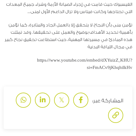
الفيسبوك حيث قامت في إجراء الصيانة الأزمة وشراء جميع المعدات
التي تحتاجها وكانت فيتاس ولا تزال الداعم الأول لمنى...
تؤمن منى بأن النجاح لا يتحقق إلا بالعمل الجاد والمثابرة، كما تؤمن
بأهمية تحديد الأهداف بوضوح والعمل على تحقيقها. وقد تمثلت
هذه المبادئ في مسيرتها المهنية، حيث استطاعت تحقيق نجاح كبير
في مجال اللياقة البدنية
https://www.youtube.com/embed/dXYuizZ_KHU?
si=FmACv9jKhqhilkHv
المشاركة عبر: