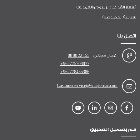
أسعار الفوائد والرسوم والعمولات
سياسة الخصوصية
اتصل بنا
اتصال مجاني:
08 00 22 155
+962775708877
+962778455386
Customerservice@vitasjordan.com
قم بتحميل التطبيق