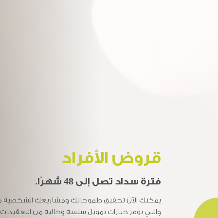
قروض الأفراد
القروض التجارية / قر
فترة سداد تصل إلى 48 شهرًا.
فترة سداد تصل إلى 48 شهرًا.
يمكنك الآن تحقيق طموحاتك ومشاريعك الشخصية مع
وسّع آفاق عملك واستكشف إمكانات نمو مشاريعك ال
والتي توفر خيارات تمويل سلسة وخالية من التعقيد
الأعمال المرنة والتي تم تصميمها خصيصاً لتلبية احتياج