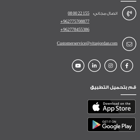
اتصال مجاني:
08 00 22 155
+962775708877
+962778455386
Customerservice@vitasjordan.com
قم بتحميل التطبيق